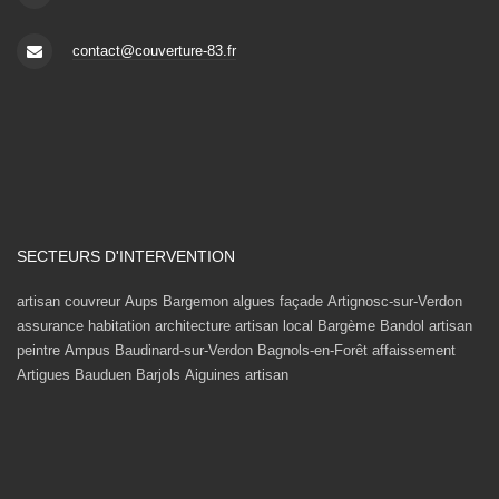
contact@couverture-83.fr
SECTEURS D'INTERVENTION
artisan couvreur
Aups
Bargemon
algues façade
Artignosc-sur-Verdon
assurance habitation
architecture
artisan local
Bargème
Bandol
artisan
peintre
Ampus
Baudinard-sur-Verdon
Bagnols-en-Forêt
affaissement
Artigues
Bauduen
Barjols
Aiguines
artisan