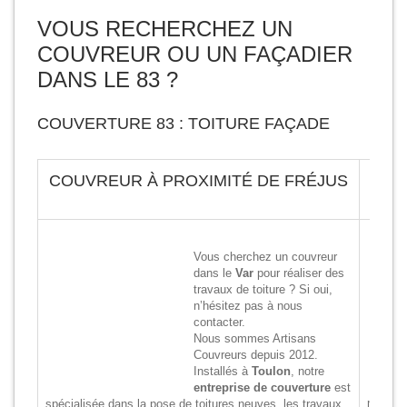
VOUS RECHERCHEZ UN
COUVREUR OU UN FAÇADIER
DANS LE 83 ?
COUVERTURE 83 : TOITURE FAÇADE
COUVREUR À PROXIMITÉ DE FRÉJUS
Vous cherchez un couvreur
dans le
Var
pour réaliser des
travaux de toiture ? Si oui,
n’hésitez pas à nous
contacter.
Nous sommes Artisans
Couvreurs depuis 2012.
Installés à
Toulon
, notre
entreprise de couverture
est
notre ma
spécialisée dans la pose de toitures neuves, les travaux