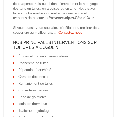
de charpente mais aussi dans l’entretien et le nettoyage
des toits en tuiles, en ardoises ou en zinc. Notre savoir-
Les inte
faire et notre maîtrise du métier de couvreur sont
temps, 
reconnus dans toute la
Provence-Alpes-Côte d’Azur
.
étanché
le nett
dont on
Si vous aussi, vous souhaitez bénéficier du meilleur de la
couverture au meilleur prix …
Contactez-nous !!!
N’hésit
NOS PRINCIPALES INTERVENTIONS SUR
NOS 
TOITURES À COGOLIN :
PEIN
Études et conseils personnalisés
Rav
Recherche de fuites
Net
Réparation étanchéité
Rép
Garantie décennale
Imp
Remaniement de tuiles
Pein
Couvertures neuves
(por
Pose de gouttières
Bois
Isolation thermique
(Por
Traitement hydrofuge
Pein
(déc